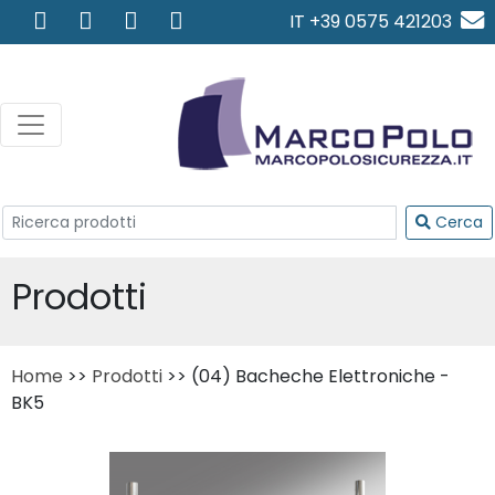
IT +39 0575 421203
info@marcopolosicurezza.
Cerca
Prodotti
Home
>>
Prodotti
>> (04) Bacheche Elettroniche -
BK5