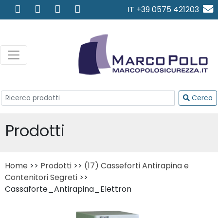
IT +39 0575 421203
info@marcopolosicurezza.
Cerca
Prodotti
Home
>>
Prodotti
>>
(17) Casseforti Antirapina e
Contenitori Segreti
>>
Cassaforte_Antirapina_Elettron