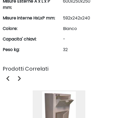
Misure Esterne A x L x P
600x250x250
mm:
Misure interne HxLxP mm:
592x242x240
Colore:
Bianco
Capacita' chiavi:
-
Peso kg:
32
Prodotti Correlati