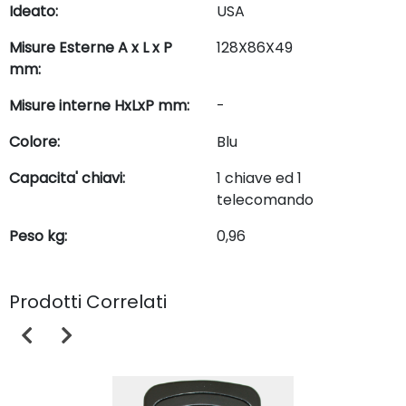
Ideato:
USA
Misure Esterne A x L x P
128X86X49
mm:
Misure interne HxLxP mm:
-
Colore:
Blu
Capacita' chiavi:
1 chiave ed 1
telecomando
Peso kg:
0,96
Prodotti Correlati